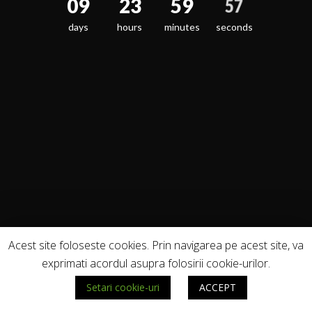
09
23
59
57
days
hours
minutes
seconds
Acest site foloseste cookies. Prin navigarea pe acest site, va
exprimati acordul asupra folosirii cookie-urilor.
Setari cookie-uri
ACCEPT