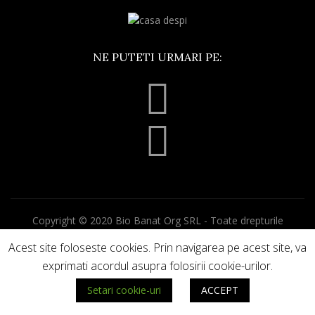
NE PUTETI URMARI PE:
Copyright © 2020 Bio Banat Org SRL - Toate drepturile
rezervate.
Acest site foloseste cookies. Prin navigarea pe acest site, va
Termeni si conditii
exprimati acordul asupra folosirii cookie-urilor.
Politica de confidentialitate
Politica de cookie-uri
Setari cookie-uri
ACCEPT