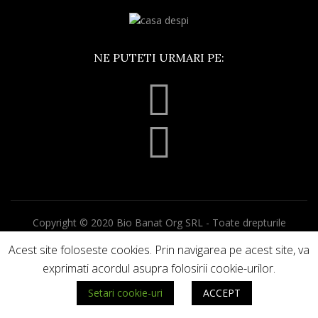
NE PUTETI URMARI PE:
Copyright © 2020 Bio Banat Org SRL - Toate drepturile
rezervate.
Acest site foloseste cookies. Prin navigarea pe acest site, va
Termeni si conditii
exprimati acordul asupra folosirii cookie-urilor.
Politica de confidentialitate
Politica de cookie-uri
Setari cookie-uri
ACCEPT