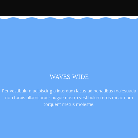
WAVES WIDE
Per vestibulum adipiscing a interdum lacus ad penatibus malesuada
non turpis ullamcorper augue nostra vestibulum eros mi ac nam
torquent metus molestie.