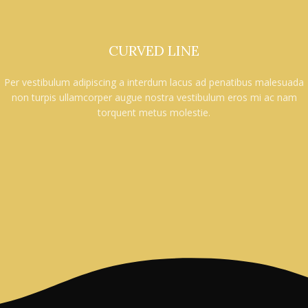
CURVED LINE
Per vestibulum adipiscing a interdum lacus ad penatibus malesuada
non turpis ullamcorper augue nostra vestibulum eros mi ac nam
torquent metus molestie.