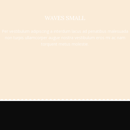
WAVES SMALL
Per vestibulum adipiscing a interdum lacus ad penatibus malesuada
non turpis ullamcorper augue nostra vestibulum eros mi ac nam
torquent metus molestie.