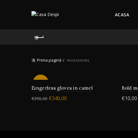
ACASA
Prima pagină
Accessories
-13%
Eingerless gloves in camel
Bold m
€
340,00
€
10,00
€
390,00